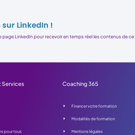
sur LinkedIn !
age LinkedIn pour recevoir en temps réel les contenus de ce si
 Services
Coaching 365
Financer votre formation
Modalités de formation
s pour tous
Mentions légales