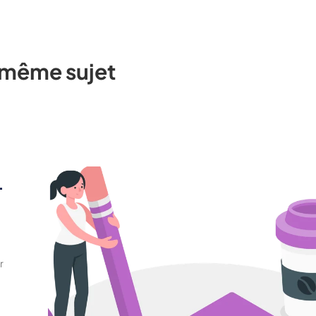
e même sujet
-
r