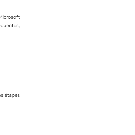
Microsoft
équentes,
es étapes